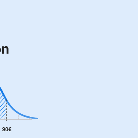
on
90€