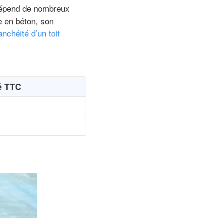
 dépend de nombreux
le en béton, son
anchéité d’un toit
é TTC