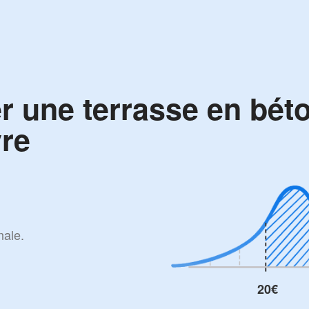
r une terrasse en bét
vre
nale.
20€